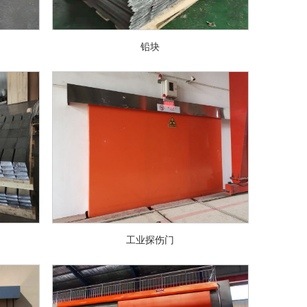
铅块
工业探伤门