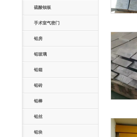
硫酸钡板
手术室气密门
铅房
铅玻璃
铅箱
铅砖
铅棒
铅丝
铅块