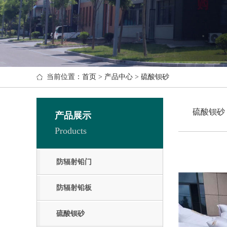
当前位置：
首页
>
产品中心
>
硫酸钡砂
硫酸钡砂
产品展示
Products
防辐射铅门
防辐射铅板
硫酸钡砂