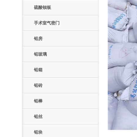
硫酸钡板
手术室气密门
铅房
铅玻璃
铅箱
铅砖
铅棒
铅丝
铅块