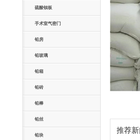
硫酸钡板
手术室气密门
铅房
铅玻璃
铅箱
铅砖
铅棒
铅丝
推荐新
铅块