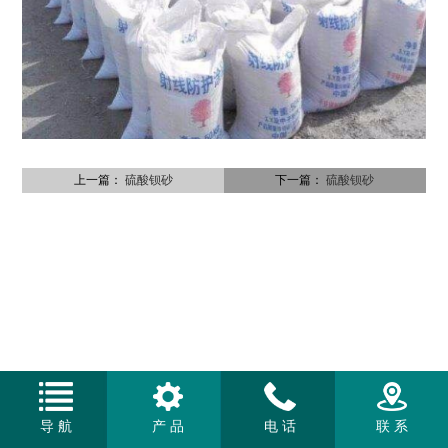
上一篇：
硫酸钡砂
下一篇：
硫酸钡砂
导 航
产 品
电 话
联 系