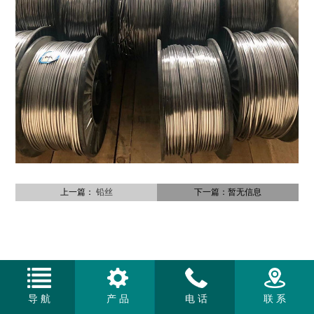
上一篇：
铅丝
下一篇：暂无信息
导 航
产 品
电 话
联 系